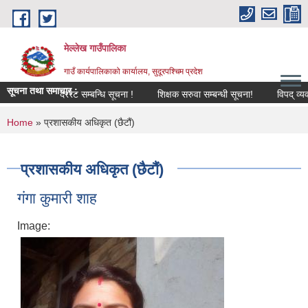
Skip to main content
मेल्लेख गाउँपालिका
गाउँ कार्यपालिकाको कार्यालय, सुदूरपश्चिम प्रदेश
सूचना तथा समाचार :
दररेट सम्बन्धि सूचना !
शिक्षक सरुवा सम्बन्धी सूचना!
विपद् व्यवस्था
You are here
Home
» प्रशासकीय अधिकृत (छैटौं)
प्रशासकीय अधिकृत (छैटौं)
गंगा कुमारी शाह
Image: