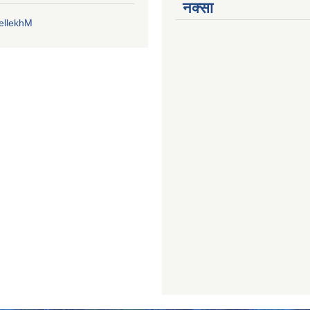
नक्सा
ellekhM