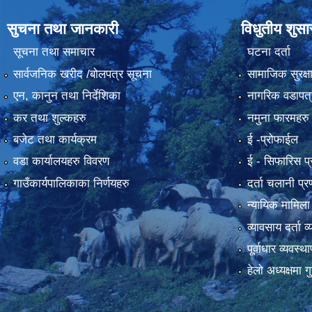
सुचना तथा जानकारी
विधुतीय शुस
सूचना तथा समाचार
घटना दर्ता
सार्वजनिक खरीद /बोलपत्र सूचना
सामाजिक सुरक्ष
एन, कानुन तथा निर्देशिका
नागरिक वडापत्
कर तथा शुल्कहरु
नमुना फारमहरु
बजेट तथा कार्यक्रम
ई -प्रोफाईल
वडा कार्यालयहरु विवरण
ई‍ - सिफारिस प
गाउँकार्यपालिकाका निर्णयहरु
दर्ता चलानी प्र
न्यायिक मामिला
व्यावसाय दर्ता 
पूर्वाधार व्यवस्
हेलो अध्यक्षमा गु