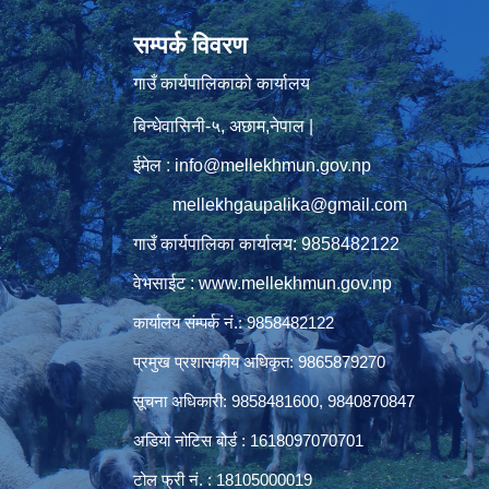
सम्पर्क विवरण
गाउँ कार्यपालिकाको कार्यालय
बिन्धेवासिनी-५, अछाम,नेपाल |
ईमेल : info@mellekhmun.gov.np
mellekhgaupalika@gmail.com
गाउँ कार्यपालिका कार्यालय: 9858482122
ु
वेभसाईट : www.mellekhmun.gov.np
कार्यालय संम्पर्क नं.: 9858482122
प्रमुख प्रशासकीय अधिकृत: 9865879270
सूचना अधिकारी: 9858481600, 9840870847
अडियो नोटिस बोर्ड : 1618097070701
टोल फ्री नं. : 18105000019