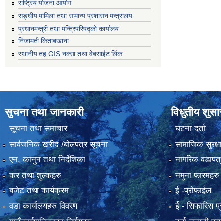
राष्ट्रिय योजना आयोग
सङ्‍घीय मामिला तथा सामान्य प्रशासन मन्त्रालय
प्रधानमन्त्री तथा मन्त्रिपरिषद्को कार्यालय
निजामती किताबखाना
स्थानीय तह GIS नक्सा तथा वेबसाईट लिंक
सुचना तथा जानकारी
विधुतीय शुस
सूचना तथा समाचार
घटना दर्ता
सार्वजनिक खरीद /बोलपत्र सूचना
सामाजिक सुरक्ष
एन, कानुन तथा निर्देशिका
नागरिक वडापत्
कर तथा शुल्कहरु
नमुना फारमहरु
बजेट तथा कार्यक्रम
ई -प्रोफाईल
वडा कार्यालयहरु विवरण
ई‍ - सिफारिस प