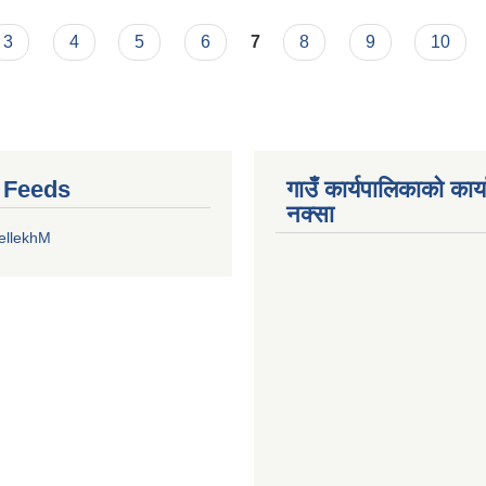
्रम
3
4
5
6
7
8
9
10
r Feeds
गाउँ कार्यपालिकाको कार
नक्सा
ellekhM