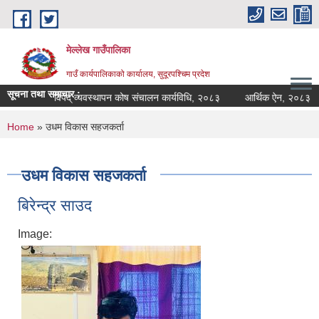
Skip to main content
मेल्लेख गाउँपालिका
गाउँ कार्यपालिकाको कार्यालय, सुदूरपश्चिम प्रदेश
सूचना तथा समाचार :
ा!
विपद् व्यवस्थापन कोष संचालन कार्यविधि, २०८३
आर्थिक ऐन, २०८३
क
You are here
Home
» उधम विकास सहजकर्ता
उधम विकास सहजकर्ता
बिरेन्द्र साउद
Image: