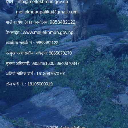
ईमेल : info@mellekhmun.gov.np
mellekhgaupalika@gmail.com
गाउँ कार्यपालिका कार्यालय: 9858482122
वेभसाईट : www.mellekhmun.gov.np
कार्यालय संम्पर्क नं.: 9858482122
प्रमुख प्रशासकीय अधिकृत: 9865879270
सूचना अधिकारी: 9858481600, 9840870847
अडियो नोटिस बोर्ड : 1618097070701
टोल फ्री नं. : 18105000019
© 2026 मेल्लेख गाउँपालिका