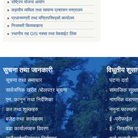
राष्ट्रिय योजना आयोग
सङ्‍घीय मामिला तथा सामान्य प्रशासन मन्त्रालय
प्रधानमन्त्री तथा मन्त्रिपरिषद्को कार्यालय
निजामती किताबखाना
स्थानीय तह GIS नक्सा तथा वेबसाईट लिंक
सुचना तथा जानकारी
विधुतीय शुस
सूचना तथा समाचार
घटना दर्ता
सार्वजनिक खरीद /बोलपत्र सूचना
सामाजिक सुरक्ष
एन, कानुन तथा निर्देशिका
नागरिक वडापत्
कर तथा शुल्कहरु
नमुना फारमहरु
बजेट तथा कार्यक्रम
ई -प्रोफाईल
वडा कार्यालयहरु विवरण
ई‍ - सिफारिस प