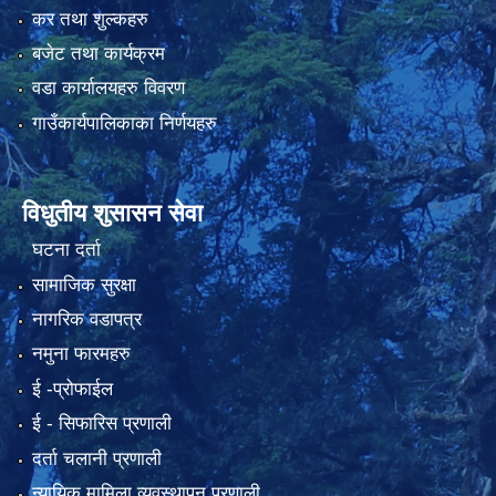
कर तथा शुल्कहरु
बजेट तथा कार्यक्रम
वडा कार्यालयहरु विवरण
गाउँकार्यपालिकाका निर्णयहरु
विधुतीय शुसासन सेवा
घटना दर्ता
सामाजिक सुरक्षा
नागरिक वडापत्र
नमुना फारमहरु
ई -प्रोफाईल
ई‍ - सिफारिस प्रणाली
दर्ता चलानी प्रणाली
न्यायिक मामिला व्यवस्थापन प्रणाली