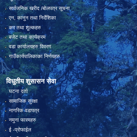
सार्वजनिक खरीद /बोलपत्र सूचना
एन, कानुन तथा निर्देशिका
कर तथा शुल्कहरु
बजेट तथा कार्यक्रम
वडा कार्यालयहरु विवरण
गाउँकार्यपालिकाका निर्णयहरु
विधुतीय शुसासन सेवा
घटना दर्ता
सामाजिक सुरक्षा
नागरिक वडापत्र
नमुना फारमहरु
ई -प्रोफाईल