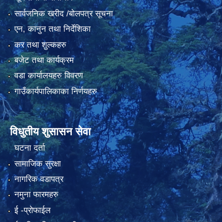
सार्वजनिक खरीद /बोलपत्र सूचना
एन, कानुन तथा निर्देशिका
कर तथा शुल्कहरु
बजेट तथा कार्यक्रम
वडा कार्यालयहरु विवरण
गाउँकार्यपालिकाका निर्णयहरु
विधुतीय शुसासन सेवा
घटना दर्ता
सामाजिक सुरक्षा
नागरिक वडापत्र
नमुना फारमहरु
ई -प्रोफाईल