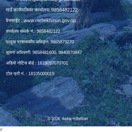
गाउँ कार्यपालिका कार्यालय: 9858482122
वेभसाईट : www.mellekhmun.gov.np
कार्यालय संम्पर्क नं.: 9858482122
प्रमुख प्रशासकीय अधिकृत: 9865879270
सूचना अधिकारी: 9858481600, 9840870847
अडियो नोटिस बोर्ड : 1618097070701
टोल फ्री नं. : 18105000019
© 2026 मेल्लेख गाउँपालिका
//