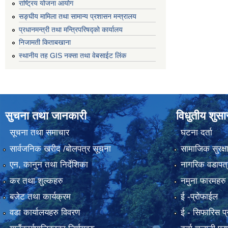
राष्ट्रिय योजना आयोग
सङ्‍घीय मामिला तथा सामान्य प्रशासन मन्त्रालय
प्रधानमन्त्री तथा मन्त्रिपरिषद्को कार्यालय
निजामती किताबखाना
स्थानीय तह GIS नक्सा तथा वेबसाईट लिंक
सुचना तथा जानकारी
विधुतीय शुस
सूचना तथा समाचार
घटना दर्ता
सार्वजनिक खरीद /बोलपत्र सूचना
सामाजिक सुरक्ष
एन, कानुन तथा निर्देशिका
नागरिक वडापत्
कर तथा शुल्कहरु
नमुना फारमहरु
बजेट तथा कार्यक्रम
ई -प्रोफाईल
वडा कार्यालयहरु विवरण
ई‍ - सिफारिस प