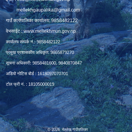
mellekhgaupalika@gmail.com
गाउँ कार्यपालिका कार्यालय: 9858482122
वेभसाईट : www.mellekhmun.gov.np
कार्यालय संम्पर्क नं.: 9858482122
प्रमुख प्रशासकीय अधिकृत: 9865879270
सूचना अधिकारी: 9858481600, 9840870847
अडियो नोटिस बोर्ड : 1618097070701
टोल फ्री नं. : 18105000019
© 2026 मेल्लेख गाउँपालिका